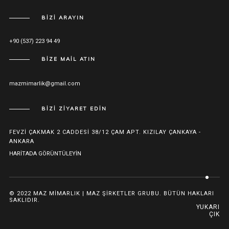
BİZİ ARAYIN
+90 (537) 223 94 49
BİZE MAİL ATIN
mazmimarlik@gmail.com
BİZİ ZİYARET EDİN
FEVZİ ÇAKMAK 2 CADDESİ 38/12 ÇAM APT. KIZILAY ÇANKAYA -
ANKARA
HARİTADA GÖRÜNTÜLEYİN
© 2022 MAZ MİMARLIK | MAZ ŞİRKETLER GRUBU. BÜTÜN HAKLARI
SAKLIDIR.
YUKARI
ÇIK