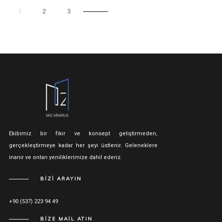
1
2
3
Ekibimiz bir fikir ve konsept geliştirmeden,
gerçekleştirmeye kadar her şeyi üstlenir. Geleneklere
inanır ve onları yeniliklerimize dahil ederiz.
BİZİ ARAYIN
+90 (537) 223 94 49
BİZE MAİL ATIN